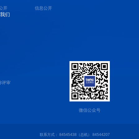
公开
信息公开
我们
称评审
微信公众号
联系方式： 84545438（总机） 84544207