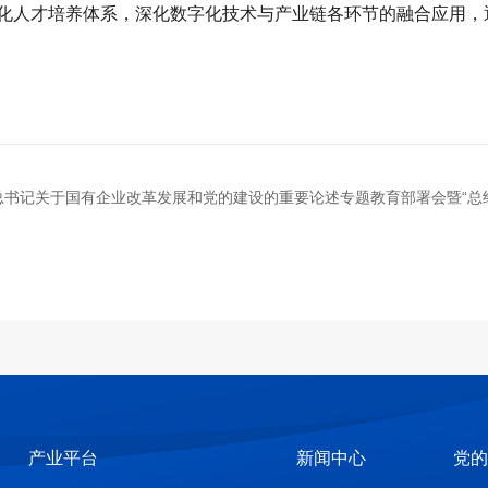
化人才培养体系，深化数字化技术与产业链各环节的融合应用，
书记关于国有企业改革发展和党的建设的重要论述专题教育部署会暨“总
产业平台
新闻中心
党的